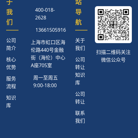
于
站
400-018-
我
导
2628
们
航
13661505916
公司
关于
上海市虹口区海
简介
我们
伦路440号金融
扫描二维码关注
街（海伦）中心
核心
公司
微信公众号
A座705室
优势
转让
知识
周一至周五
服务
库
9:00-18:00
流程
公司
知识
转让
库
联系
我们