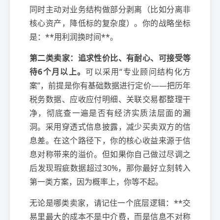
同时主动对业务结构做部分剥离（比如分离非
核心资产，降低标的复杂度）。你的战略坐标
是：**用利润换时间**。
第二类卖家：追求性价比、有耐心、可接受等
待6个月以上。
可以采用“专业顾问结构化方
案”，前提是你有基础数据进行定价——把历年
税务数据、应收应付明细、关联交易都整理干
净，彻底查一遍是否有经济实质法层面的漏
洞。采用穿透式信息披露，减少买卖双方的信
息差。在这个路径下，你的核心收益来源于信
息对称带来的溢价。但如果你自己做过尽调之
后发现瑕疵数据超过30%，那你最好立刻转入
第一类方案，因为概率上，你等不起。
无论是哪类卖家，请记住一个底层逻辑：**交
易里最大的成本不是中介费，而是信息不对称