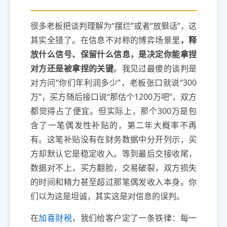
很多老板把谈判理解为“摆烂”或者“放狠话”，这
其实全错了。在信息不对称的博弈场景里
，释
放什么信号、保留什么信息，是决定你能拿捏
对方还是被拿捏的关键
。我见过最傻的谈判是
对方问“你们年利润多少”，老板张口就说“300
万”，买方随后接口说“那估个1200万吧”，双方
都觉得占了便宜。但实际上，那个300万是包
含了一笔偶发性补贴的，第二年大概率不再
有。这笔补贴没有在财务数据中分开列示，买
方却默认它是稳定收入。等到最后交接收尾，
数据对不上，买方翻脸，交易破裂，双方损失
的时间和精力甚至超过那笔偶发收入本身。你
们以为这是坦诚，其实这是对信息的误判。
在
加喜财税
，我们给客户定了一条铁律：每一