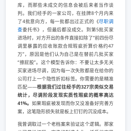
库，而那些未成交的信息会被后来者当作谈
判。我们经手的一家公司，在挂牌8个月内来
了4批意向方，每一批都出过正式的《
尽职调
查
委托书》，但最后都没成交。到第5批买家
进场时，对方开出的条件直接扣除了“前四份尽
调里暴露的应收账款合规瑕疵折算价格约47
万”，原因是他们认为自己是在替前几批买家
“擦屁股”。这个模型告诉你：不要让太多无关
买家进场尽调，因为每一次失败都是在给你的
公司打上一个隐性折扣标签。你需要的是精准
匹配——
根据我们过往经手的327宗类似交易
统计，尽调阶段发现实质性瑕疵的概率高达
41%。
如果瑕疵被发现而你又没准备好完善方
案，这笔隐形损失就是板上钉钉的沉没成本。
我曾调取过一个老档案来验证这个逻辑。那家