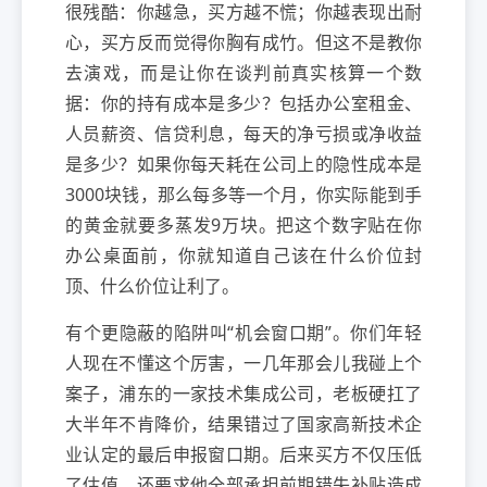
很残酷：你越急，买方越不慌；你越表现出耐
心，买方反而觉得你胸有成竹。但这不是教你
去演戏，而是让你在谈判前真实核算一个数
据：你的持有成本是多少？包括办公室租金、
人员薪资、信贷利息，每天的净亏损或净收益
是多少？如果你每天耗在公司上的隐性成本是
3000块钱，那么每多等一个月，你实际能到手
的黄金就要多蒸发9万块。把这个数字贴在你
办公桌面前，你就知道自己该在什么价位封
顶、什么价位让利了。
有个更隐蔽的陷阱叫“机会窗口期”。你们年轻
人现在不懂这个厉害，一几年那会儿我碰上个
案子，浦东的一家技术集成公司，老板硬扛了
大半年不肯降价，结果错过了国家高新技术企
业认定的最后申报窗口期。后来买方不仅压低
了估值，还要求他全部承担前期错失补贴造成