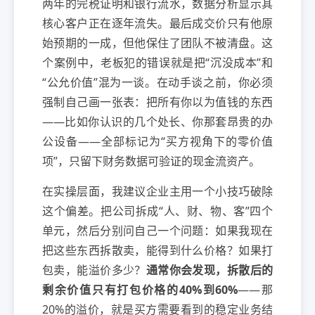
两年的完税证明和银行流水，数据分析显示其
核心客户正在逐年流失。最后成交价只有他原
始预期的一成，但他保住了团队不被清盘。这
个案例中，老板犯的错误就是把“沉没成本”和
“公允价值”混为一谈。在动手谈之前，你必须
强制自己画一张表：把所有你以为值钱的东西
——比如你认识的几个处长、你那套昂贵的办
公设备——全部标记为“买方视角下的零价值
项”，只留下财务数据可验证的现金流资产。
在实操层面，我建议企业主用一个小技巧破除
这个偏差。把公司拆成“人、财、物、客”四个
单元，然后分别问自己一个问题：如果我现在
把这些东西拆散卖，能得到什么价格？如果打
包卖，能溢价多少？
通常你会发现，拆散后的
剩余价值只有打包价格的40%到60%
——那
20%的溢价，就是买方需要看到的稳定业务结