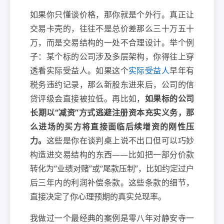
如果你只懂谈价格，那你就是个外行。真正让
交易卡壳的，往往不是总价差那么三十万五十
万，而是交易结构的一处不合理设计。举个例
子：某个标的公司涉及多层架构，你得往上穿
透看实际受益人。如果这个
实际受益人
早年有
税务违约记录，那么新股东进来后，公司的信
贷评级会直接被拉低。再比如，
如果标的公司
长期以“减资”方式逃避注册资本充实义务，那
么进场的买方将直接面临后续增资的刚性压
力。
这些是你在谈判桌上说不出口但可以巧妙
构造进交易结构的东西——比如把一部分价款
转化为“业绩对赌”或“尾款压制”，比如约定过户
后三年内的利润补偿条款。这些条款的细节，
直接决定了你心理预期的真实兑现率。
我做过一个最经典的案例是零八年对静安寺一