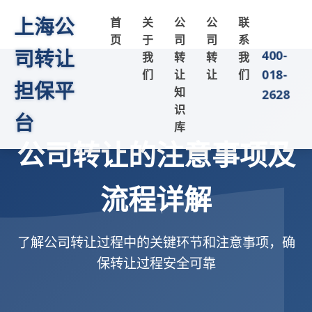
上海公
首
关
公
公
联
页
于
司
司
系
司转让
400-
我
转
转
我
018-
们
让
让
们
担保平
知
2628
识
台
库
公司转让的注意事项及
流程详解
了解公司转让过程中的关键环节和注意事项，确
保转让过程安全可靠