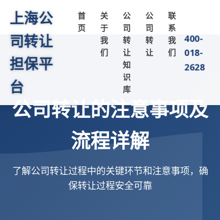
上海公
首
关
公
公
联
页
于
司
司
系
司转让
400-
我
转
转
我
018-
们
让
让
们
担保平
知
2628
识
台
库
公司转让的注意事项及
流程详解
了解公司转让过程中的关键环节和注意事项，确
保转让过程安全可靠