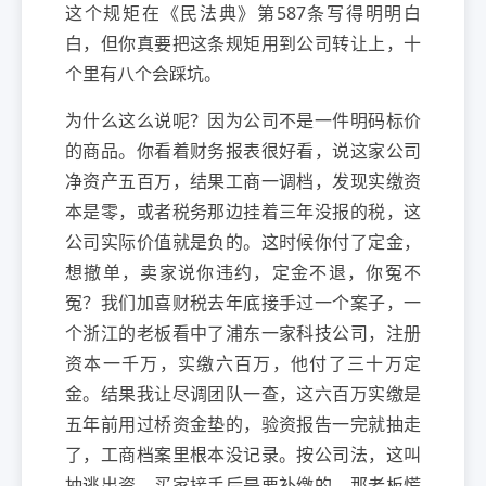
这个规矩在《民法典》第587条写得明明白
白，但你真要把这条规矩用到公司转让上，十
个里有八个会踩坑。
为什么这么说呢？因为公司不是一件明码标价
的商品。你看着财务报表很好看，说这家公司
净资产五百万，结果工商一调档，发现实缴资
本是零，或者税务那边挂着三年没报的税，这
公司实际价值就是负的。这时候你付了定金，
想撤单，卖家说你违约，定金不退，你冤不
冤？我们加喜财税去年底接手过一个案子，一
个浙江的老板看中了浦东一家科技公司，注册
资本一千万，实缴六百万，他付了三十万定
金。结果我让尽调团队一查，这六百万实缴是
五年前用过桥资金垫的，验资报告一完就抽走
了，工商档案里根本没记录。按公司法，这叫
抽逃出资，买家接手后是要补缴的。那老板慌