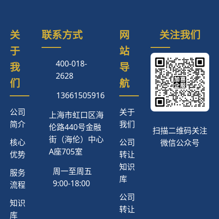
关
联系方式
网
关注我们
于
站
400-018-
我
导
2628
们
航
13661505916
公司
关于
上海市虹口区海
简介
我们
伦路440号金融
扫描二维码关注
街（海伦）中心
核心
公司
微信公众号
A座705室
优势
转让
知识
周一至周五
服务
库
9:00-18:00
流程
公司
知识
转让
库