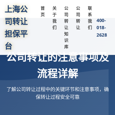
上海公
首
关
公
公
联
页
于
司
司
系
司转让
400-
我
转
转
我
018-
们
让
让
们
担保平
知
2628
识
台
库
公司转让的注意事项及
流程详解
了解公司转让过程中的关键环节和注意事项，确
保转让过程安全可靠