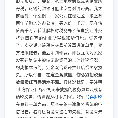
额无形资产，要交一笔土地增值税或者企业所
得税，这钱的数额可能比交易对价还高。我之
前碰到一个案例，一家公司在松江区，账上有
两年前购入的办公楼，买入价一千万，现在估
值两千万，转让股权时税务局系统直接让补交
将近四百万的企业所得税和增值税。买家傻
了，卖家说这笔税在交易前没算进清单里，双
方推来推去，最后闹到仲裁，仲裁庭认为卖家
没有在尽调中披露无形资产的具体计税情况，
构成根本违约，定金双倍返还并且赔偿买家损
失。所以你看，
在定金条款里，你必须把税务
披露责任写得滴水不漏。
具体说就是，要注明
“卖方保证目标公司无未披露的税务风险及或有
纳税义务，否则视为根本违约”。我们
加喜财税
在做每一单之前，都会先跑一遍税务系统的征
信报告，看到底有没有挂着的欠税、有没有未