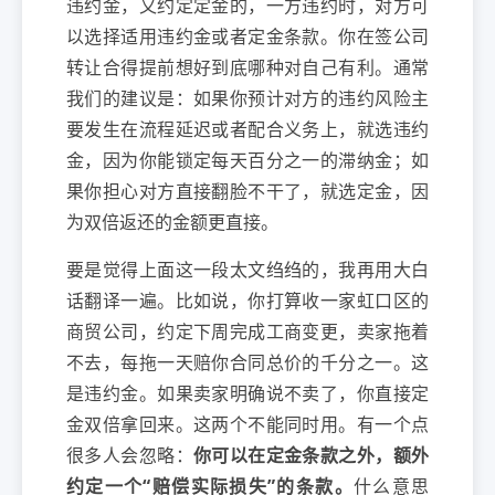
违约金，又约定定金的，一方违约时，对方可
以选择适用违约金或者定金条款。你在签公司
转让合得提前想好到底哪种对自己有利。通常
我们的建议是：如果你预计对方的违约风险主
要发生在流程延迟或者配合义务上，就选违约
金，因为你能锁定每天百分之一的滞纳金；如
果你担心对方直接翻脸不干了，就选定金，因
为双倍返还的金额更直接。
要是觉得上面这一段太文绉绉的，我再用大白
话翻译一遍。比如说，你打算收一家虹口区的
商贸公司，约定下周完成工商变更，卖家拖着
不去，每拖一天赔你合同总价的千分之一。这
是违约金。如果卖家明确说不卖了，你直接定
金双倍拿回来。这两个不能同时用。有一个点
很多人会忽略：
你可以在定金条款之外，额外
约定一个“赔偿实际损失”的条款。
什么意思