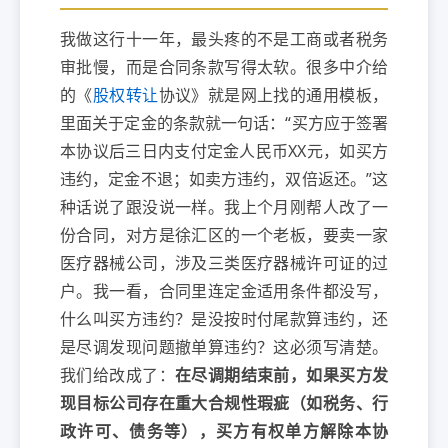
我做这行十一年，最头疼的不是工商或者税务
审批慢，而是合同条款写得太软。很多中介给
的《
股权转让
协议》就是网上找的通用模板，
里面关于定金的条款就一句话：“买方应于签署
本协议后三日内支付定金人民币XX元，如买方
违约，定金不退；如卖方违约，双倍返还。”这
种话说了跟没说一样。我上个月刚帮人改了一
份合同，对方是徐汇区的一个老板，要卖一家
医疗器械公司，涉及三类医疗器械许可证的过
户。我一看，合同里连定金适用条件都没写，
什么叫买方违约？是没按时付尾款算违约，还
是尽调发现问题撤单算违约？这必须写清楚。
我们给改成了：
在尽调期结束前，如果买方发
现目标公司存在重大合规性瑕疵（如税务、行
政许可、债务等），买方有权单方解除本协