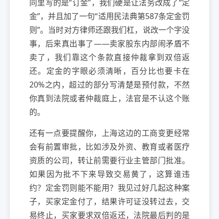
同里写的是“订金”，我们硬是让法务改成了“定
金”，并且加了一句“适用民法典第587条定金罚
则”。当时对方律师还跟我们杠，说改一个字没
事，后来真出事了——卖家股东内部闹矛盾不
卖了，我们靠这个条款直接仲裁拿到双倍返
还。定金的字眼必须清晰，百分比也要卡在
20%之内，超过的部分写清楚是预付款，不然
你真到法院或者仲裁庭上，法官是不认这个账
的。
还有一点要提醒你，上海这边的工商变更经常
会有前置审批，比如涉及外资、教育或者医疗
资质的公司，转让前需要行业主管部门批准。
如果因为批不下来导致交易黄了，这算谁违
约？定金罚则能不能用？我见过好几起这种案
子，买家定金付了，结果许可证没转过去，交
易终止，买家要求双倍返还，法院最后判的是