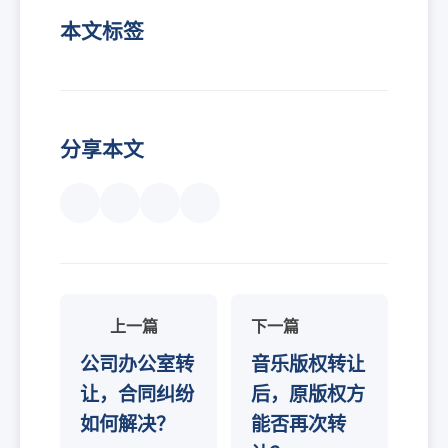
本文标签
分享本文
上一篇
下一篇
公司办公室转
音乐版权转让
让，合同纠纷
后，原版权方
如何解决？
能否再次转