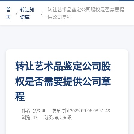
首
转让知
转让艺术品鉴定公司股权是否需要提
/
/
页
识库
供公司章程
转让艺术品鉴定公司股
权是否需要提供公司章
程
作者: 张经理
发布时间:2025-09-06 03:51:48
浏览: 47
分类: 转让知识