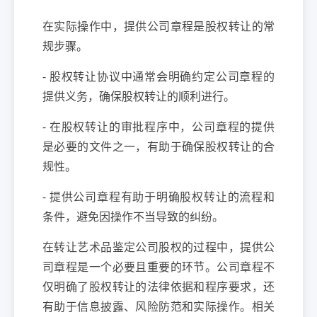
在实际操作中，提供公司章程是股权转让的常
规步骤。
- 股权转让协议中通常会明确约定公司章程的
提供义务，确保股权转让的顺利进行。
- 在股权转让的审批程序中，公司章程的提供
是必要的文件之一，有助于确保股权转让的合
规性。
- 提供公司章程有助于明确股权转让的流程和
条件，避免因操作不当导致的纠纷。
在转让艺术品鉴定公司股权的过程中，提供公
司章程是一个必要且重要的环节。公司章程不
仅明确了股权转让的法律依据和程序要求，还
有助于信息披露、风险防范和实际操作。相关