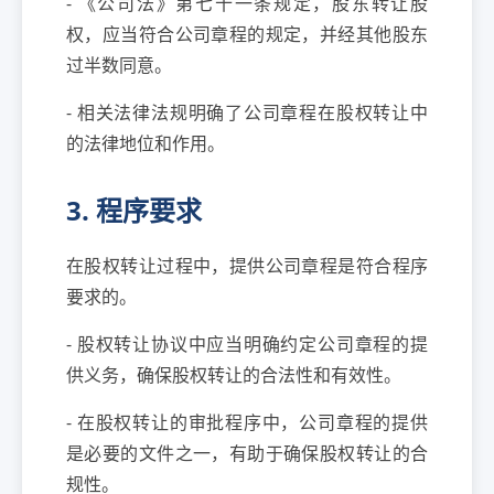
- 《公司法》第七十一条规定，股东转让股
权，应当符合公司章程的规定，并经其他股东
过半数同意。
- 相关法律法规明确了公司章程在股权转让中
的法律地位和作用。
3. 程序要求
在股权转让过程中，提供公司章程是符合程序
要求的。
- 股权转让协议中应当明确约定公司章程的提
供义务，确保股权转让的合法性和有效性。
- 在股权转让的审批程序中，公司章程的提供
是必要的文件之一，有助于确保股权转让的合
规性。