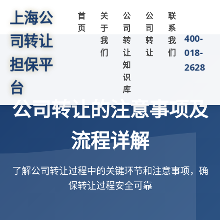
上海公
首
关
公
公
联
页
于
司
司
系
司转让
400-
我
转
转
我
018-
们
让
让
们
担保平
知
2628
识
台
库
公司转让的注意事项及
流程详解
了解公司转让过程中的关键环节和注意事项，确
保转让过程安全可靠