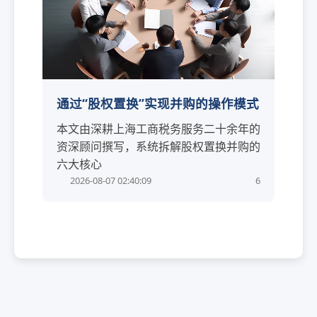
通过“股权置换”实现并购的操作模式
本文由深耕上海工商税务服务二十余年的
资深顾问撰写，系统拆解股权置换并购的
六大核心
2026-08-07 02:40:09
6