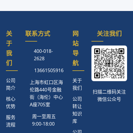
关
联系方式
网
关注我们
于
站
400-018-
我
导
2628
们
航
13661505916
公司
关于
上海市虹口区海
简介
我们
伦路440号金融
扫描二维码关注
街（海伦）中心
核心
公司
微信公众号
A座705室
优势
转让
知识
周一至周五
服务
库
9:00-18:00
流程
公司