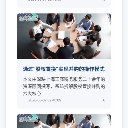
通过“股权置换”实现并购的操作模式
本文由深耕上海工商税务服务二十余年的
资深顾问撰写，系统拆解股权置换并购的
六大核心
2026-08-07 02:40:09
6